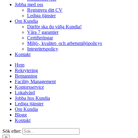
Jobba med oss
Registrera ditt CV
Lediga tjänster
Om Kundia
Därför ska du välja Kundia!
Våra 7 garantier
Certifieringar
Miljö-, kvalitet- och arbetsmiljöpolicys
Integritetspolicy
Kontakt
Hem
Rekrytering
Bemanning
Facility Management
Kontorsservice
Lokalvård
Jobba hos Kundia
Lediga tjänster
Om Kundia
Blogg
Kontakt
Sök efter: