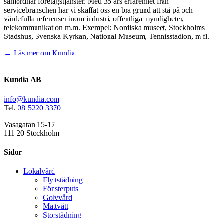
samordnar företagstjänster. Med 35 års erfarenhet från
servicebranschen har vi skaffat oss en bra grund att stå på och
värdefulla referenser inom industri, offentliga myndigheter,
telekommunikation m.m. Exempel: Nordiska museet, Stockholms
Stadshus, Svenska Kyrkan, National Museum, Tennisstadion, m fl.
→ Läs mer om Kundia
Kundia AB
info@kundia.com
Tel.
08-5220 3370
Vasagatan 15-17
111 20 Stockholm
Sidor
Lokalvård
Flyttstädning
Fönsterputs
Golvvård
Mattvätt
Storstädning