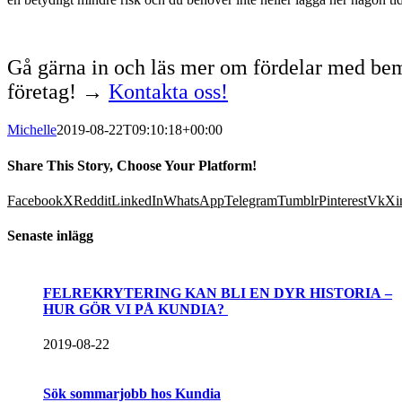
Gå gärna in och läs mer om fördelar med be
företag! →
Kontakta oss!
Michelle
2019-08-22T09:10:18+00:00
Share This Story, Choose Your Platform!
Facebook
X
Reddit
LinkedIn
WhatsApp
Telegram
Tumblr
Pinterest
Vk
Xi
Senaste inlägg
FELREKRYTERING KAN BLI EN DYR HISTORIA –
HUR GÖR VI PÅ KUNDIA?
2019-08-22
Sök sommarjobb hos Kundia