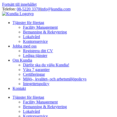
Fortsätt till innehållet
Telefon:
08-5220 3370
|
info@kundia.com
Tjänster för företag
Facility Management
Bemanning & Rekrytering
Lokalvård
Kontorsservice
Jobba med oss
Registrera ditt CV
Lediga tjänster
Om Kundia
Därför ska du välja Kundia!
Våra 7 garantier
Certifieringar
Miljö-, kvalitet- och arbetsmiljöpolicys
Integritetspolicy
Kontakt
Tjänster för företag
Facility Management
Bemanning & Rekrytering
Lokalvård
Kontorsservice