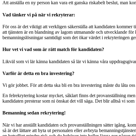
Att anställa en ny person kan vara ett ganska riskabelt beslut, man k
Vad tänker vi på när vi rekryterar:
För oss är det viktigt att verkligen säkerställa att kandidaten kommer ti
att tjänsten är en blandning av lagom utmanande och utvecklande för 
bemanningslösningar samtidigt som det ökar värdet i rekryteringen genom 
Hur vet vi vad som är rätt match för kandidaten?
Likväl som vi lär känna kandidaten så lär vi känna våra uppdragsgivar
Varför är detta en bra investering?
Vi gör jobbet. För att detta ska bli en bra investering måste du låta os
En felrekrytering kostar mycket, såklart finns det provanställning men 
kandidaten presterar som ni önskat det vill säga. Det blir alltså vi som 
Bemanning sedan rekrytering!
När vi har anställt kandidaten och provanställningen sätter igång, k
så är det lättare att byta ut personalen eller avbryta bemanningstjänst
en betydligt mindre risk och du behöver inte heller lägga ner någon t