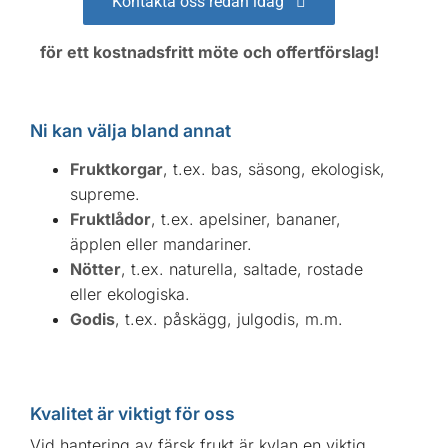
Kontakta oss redan idag
för ett kostnadsfritt möte och offertförslag!
Ni kan välja bland annat
Fruktkorgar
, t.ex. bas, säsong, ekologisk,
supreme.
Fruktlådor
, t.ex. apelsiner, bananer,
äpplen eller mandariner.
Nötter
, t.ex. naturella, saltade, rostade
eller ekologiska.
Godis
, t.ex. påskägg, julgodis, m.m.
Kvalitet är viktigt för oss
Vid hantering av färsk frukt är kylan en viktig