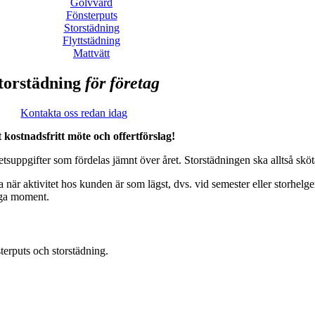
Golvvård
Fönsterputs
Storstädning
Flyttstädning
Mattvätt
torstädning
för företag
Kontakta oss redan idag
t kostnadsfritt möte och offertförslag!
etsuppgifter som fördelas jämnt över året. Storstädningen ska alltså sköt
 när aktivitet hos kunden är som lägst, dvs. vid semester eller storhelger
unga moment.
terputs och storstädning.