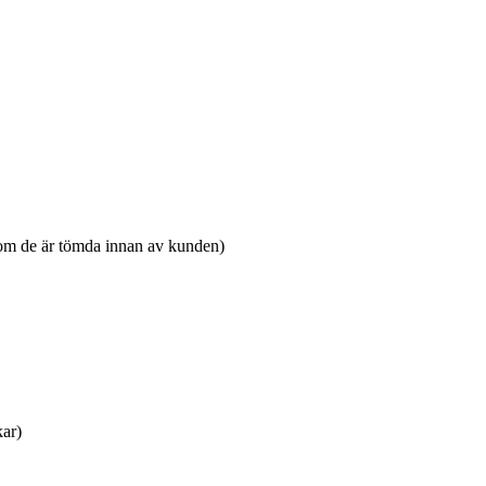
 om de är tömda innan av kunden)
kar)