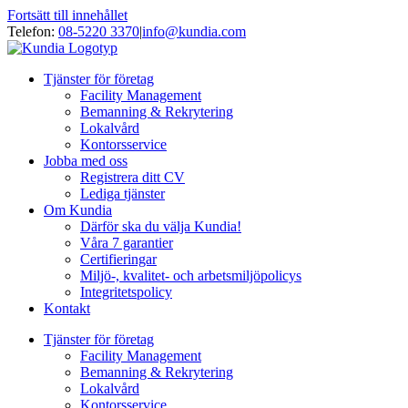
Fortsätt till innehållet
Telefon:
08-5220 3370
|
info@kundia.com
Tjänster för företag
Facility Management
Bemanning & Rekrytering
Lokalvård
Kontorsservice
Jobba med oss
Registrera ditt CV
Lediga tjänster
Om Kundia
Därför ska du välja Kundia!
Våra 7 garantier
Certifieringar
Miljö-, kvalitet- och arbetsmiljöpolicys
Integritetspolicy
Kontakt
Tjänster för företag
Facility Management
Bemanning & Rekrytering
Lokalvård
Kontorsservice