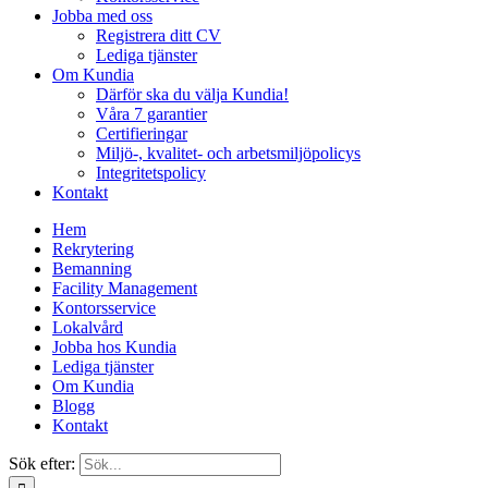
Jobba med oss
Registrera ditt CV
Lediga tjänster
Om Kundia
Därför ska du välja Kundia!
Våra 7 garantier
Certifieringar
Miljö-, kvalitet- och arbetsmiljöpolicys
Integritetspolicy
Kontakt
Hem
Rekrytering
Bemanning
Facility Management
Kontorsservice
Lokalvård
Jobba hos Kundia
Lediga tjänster
Om Kundia
Blogg
Kontakt
Sök efter: