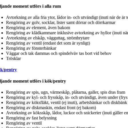
ljande moment utförs i alla rum
Avtorkning av alla fria ytor, lådor in- och utvändigt (inuti när de ä
Rengöring av golv, socklar, lister samt dörrar och dörrkarmar
Rengöring av element, även bakom
Rengöring av klädkammare inklusive avtorkning av hyllor (inuti nä
Avtorkning av elskåp, vägguttag, strömbrytare
Rengöring av ventil (endast det som är synligt)
Rengöring av fönsterbänkar
Väggar och tak dammas och spindelväv tas bort vid behov
Trösklar
k/pentry
ljande moment utförs i kök/pentry
Rengöring av spis, ugn, värmeskåp, plåtarna, galler, spis dras fram
Rengöring av kyl- och frysskåp, in- och utvändigt, även under (fry
Rengöring av köksfläkt, ventil (ej inuti), arbetsbänkar och diskbänk
Rengöring av diskmaskin, endast front (ej bakom)
Avtorkning av köksskåp, lådor, luckor och snickerier (inuti gäller 
Rengöring av fast belysning
Rengöring av ventil