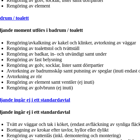
Rengöring av golv, socklar, lister samt dörrpartier
Rengöring av element
drum / toalett
ljande moment utförs i badrum / toalett
Rengöring/avkalkning av kakel och klinker, avtorkning av väggar
Rengöring av toalettstol och tvättställ
Rengöring av badkar, in- och utvändigt samt under
Rengöring av fast belysning
Rengöring av golv, socklar, lister samt dörrpartier
Avtorkning av badrumsskåp samt putsning av speglar (inuti endast
Avtorkning av rör
Rengöring av element samt ventiler (ej inuti)
Rengöring av golvbrunn (ej inuti)
ljande ingår ej i ett standardavtal
ljande ingår ej i ett standardavtal
Tvätt av väggar och tak i köket, (endast avfläckning av synliga fläc
Borttagning av krokar efter tavlor, hyllor eller dylikt
Rengöring av vattenlås (inkl. demontering och montering)