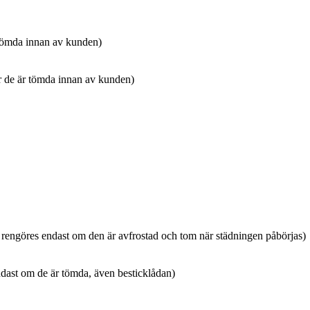
r tömda innan av kunden)
r de är tömda innan av kunden)
s rengöres endast om den är avfrostad och tom när städningen påbörjas)
endast om de är tömda, även besticklådan)