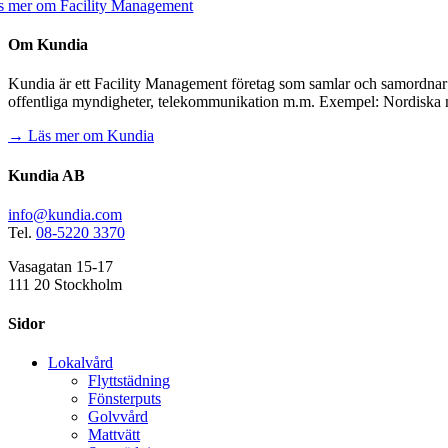
s mer om Facility Management
Om Kundia
Kundia är ett Facility Management företag som samlar och samordnar för
offentliga myndigheter, telekommunikation m.m. Exempel: Nordiska 
→ Läs mer om Kundia
Kundia AB
info@kundia.com
Tel.
08-5220 3370
Vasagatan 15-17
111 20 Stockholm
Sidor
Lokalvård
Flyttstädning
Fönsterputs
Golvvård
Mattvätt