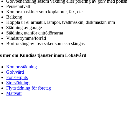
Golvbehandling såsom vaxning eller polering av golv med polish
Persienntvätt
Kontorsmaskiner som kopiatorer, fax, etc.
Balkong
Koppla ur el-armatur, lampor, tvättmaskin, diskmaskin mm
Städning av garage
Städning utanför entrédörrarna
Vindsutrymme/förråd
Bortforsling av lösa saker som ska slängas
s mer om Kundias tjänster inom Lokalvård
Kontorsstädning
Golvvård
Fönsterputs
Storstädning
Flyttstädning för företag
Mattvätt
elhetslösning för ert företag
l ni
ta del av en helhetslösning där vi sätter ihop paket med flera före
kalvård och bemanning.