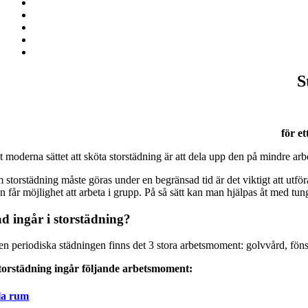
S
för et
 moderna sättet att sköta storstädning är att dela upp den på mindre arb
storstädning måste göras under en begränsad tid är det viktigt att utföra
n får möjlighet att arbeta i grupp. På så sätt kan man hjälpas åt med t
d ingår i storstädning?
den periodiska städningen finns det 3 stora arbetsmoment: golvvård, föns
storstädning ingår följande arbetsmoment:
la rum