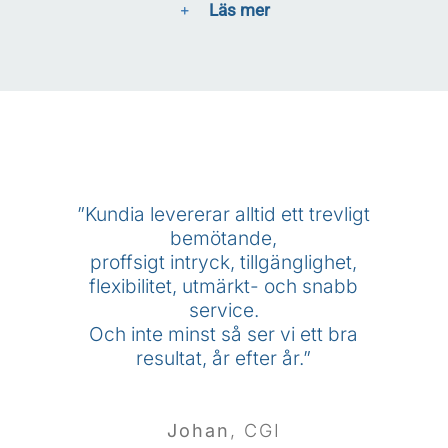
Läs mer
”Utomordentlig kommunikation och
”Att ni efter snart 4 år håller samma
”Kundia levererar alltid ett trevligt
toppnivå som i början!”
engagerad personal.
bemötande,
Mycket noggrant utfört arbete.
proffsigt intryck, tillgänglighet,
flexibilitet, utmärkt- och snabb
Snabba och flexibla även när
det gäller städning som inte finns på
service.
Brita, SWEREA
,
SWEREA
schemat. Riktiga problemlösare!”
Och inte minst så ser vi ett bra
resultat, år efter år.”
Antonio
,
SP Sveriges Tekniska
Johan
,
CGI
Forskningsinstitut