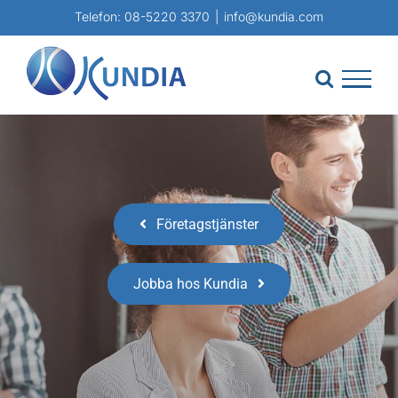
Fortsätt
Telefon:
08-5220 3370
|
info@kundia.com
till
innehållet
Företagstjänster
Jobba hos Kundia