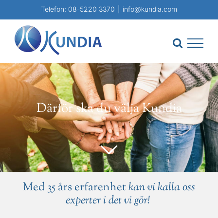
Fortsätt
Telefon:
08-5220 3370
|
info@kundia.com
till
innehållet
Därför ska du välja Kundia
Med 35 års erfarenhet
kan vi kalla oss
experter i det vi gör!