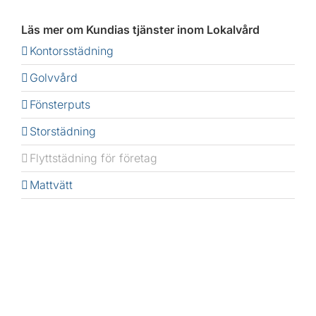
Läs mer om Kundias tjänster inom Lokalvård
Kontorsstädning
Golvvård
Fönsterputs
Storstädning
Flyttstädning för företag
Mattvätt
Helhetslösning för ert företag
Vill ni
ta del av en helhetslösning där vi sätter ihop paket
med flera företagstjänster? Med Facility Management
samordnar Kundia ert företags servicetjänster som t.ex.