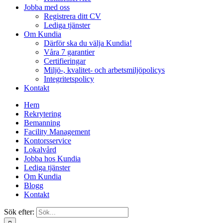
Jobba med oss
Registrera ditt CV
Lediga tjänster
Om Kundia
Därför ska du välja Kundia!
Våra 7 garantier
Certifieringar
Miljö-, kvalitet- och arbetsmiljöpolicys
Integritetspolicy
Kontakt
Hem
Rekrytering
Bemanning
Facility Management
Kontorsservice
Lokalvård
Jobba hos Kundia
Lediga tjänster
Om Kundia
Blogg
Kontakt
Sök efter: