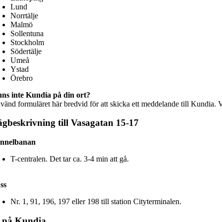
Lund
Norrtälje
Malmö
Sollentuna
Stockholm
Södertälje
Umeå
Ystad
Örebro
nns inte Kundia på din ort?
änd formuläret här bredvid för att skicka ett meddelande till Kundia. Vi 
gbeskrivning till Vasagatan 15-17
nnelbanan
T-centralen. Det tar ca. 3-4 min att gå.
ss
Nr. 1, 91, 196, 197 eller 198 till station Cityterminalen.
i på Kundia