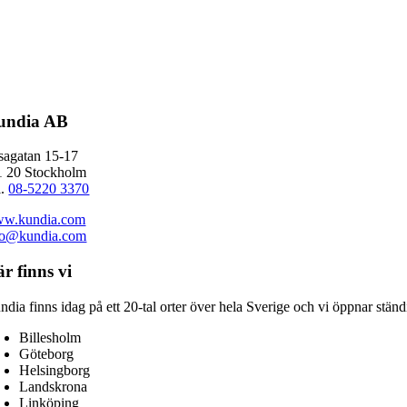
undia AB
sagatan 15-17
1 20 Stockholm
l.
08-5220 3370
w.kundia.com
fo@kundia.com
r finns vi
ndia finns idag på ett 20-tal orter över hela Sverige och vi öppnar stän
Billesholm
Göteborg
Helsingborg
Landskrona
Linköping