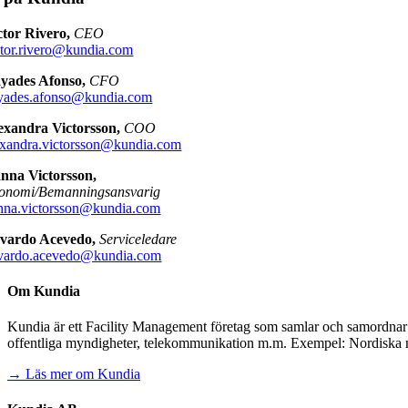
ctor Rivero,
CEO
ctor.rivero@kundia.com
yades Afonso,
CFO
yades.afonso@kundia.com
exandra Victorsson,
COO
exandra.victorsson@kundia.com
nna Victorsson,
onomi/Bemanningsansvarig
nna.victorsson@kundia.com
vardo Acevedo,
Serviceledare
vardo.acevedo@kundia.com
Om Kundia
Kundia är ett Facility Management företag som samlar och samordnar för
offentliga myndigheter, telekommunikation m.m. Exempel: Nordiska 
→ Läs mer om Kundia