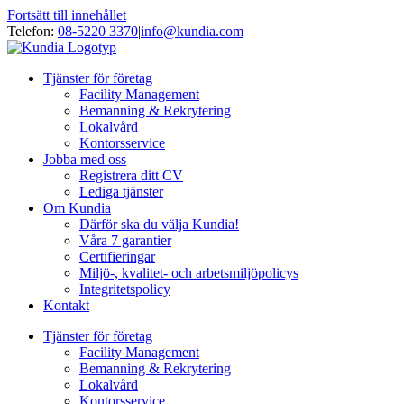
Fortsätt till innehållet
Telefon:
08-5220 3370
|
info@kundia.com
Tjänster för företag
Facility Management
Bemanning & Rekrytering
Lokalvård
Kontorsservice
Jobba med oss
Registrera ditt CV
Lediga tjänster
Om Kundia
Därför ska du välja Kundia!
Våra 7 garantier
Certifieringar
Miljö-, kvalitet- och arbetsmiljöpolicys
Integritetspolicy
Kontakt
Tjänster för företag
Facility Management
Bemanning & Rekrytering
Lokalvård
Kontorsservice