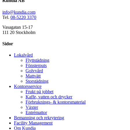
Kundia AB
info@kundia.com
Tel.
08-5220 3370
Vasagatan 15-17
111 20 Stockholm
Sidor
Lokalvård
Flyttstädning
Fönsterputs
Golvvård
Mattvätt
Storstädning
Kontorsservice
Frukt på jobbet
Kaffe, vatten och drycker
Förbruknings- & kontorsmaterial
Växter
Entrémattor
Bemanning och rekrytering
Facility Management
Om Kundia