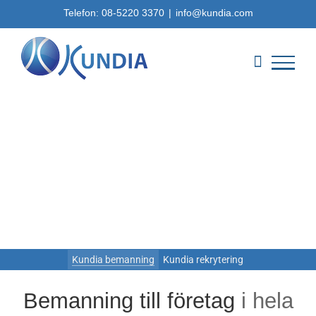
Fortsätt
Telefon:
08-5220 3370
|
info@kundia.com
till
innehållet
Kundia bemanning
Kundia rekrytering
Bemanning till företag
i hela