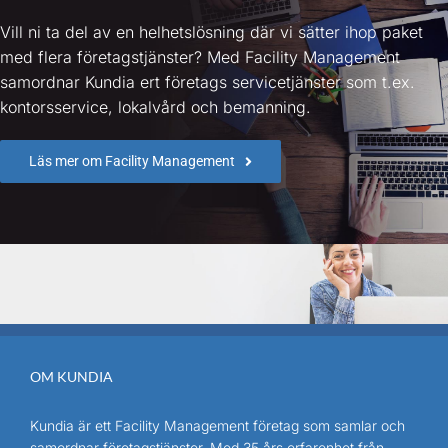
Vill ni
ta del av en helhetslösning där vi sätter ihop paket
med flera företagstjänster? Med Facility Management
samordnar Kundia ert företags servicetjänster som t.ex.
kontorsservice, lokalvård och bemanning.
Läs mer om Facility Management
OM KUNDIA
Kundia är ett Facility Management företag som samlar och
samordnar företagstjänster. Med 35 års erfarenhet från