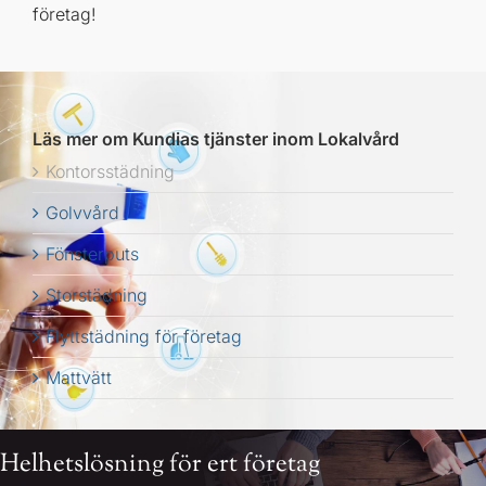
företag!
Läs mer om Kundias tjänster inom Lokalvård
Kontorsstädning
Golvvård
Fönsterputs
Storstädning
Flyttstädning för företag
Mattvätt
Helhetslösning för ert företag