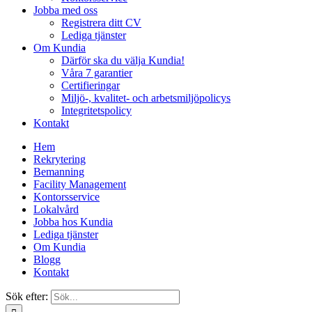
Jobba med oss
Registrera ditt CV
Lediga tjänster
Om Kundia
Därför ska du välja Kundia!
Våra 7 garantier
Certifieringar
Miljö-, kvalitet- och arbetsmiljöpolicys
Integritetspolicy
Kontakt
Hem
Rekrytering
Bemanning
Facility Management
Kontorsservice
Lokalvård
Jobba hos Kundia
Lediga tjänster
Om Kundia
Blogg
Kontakt
Sök efter: