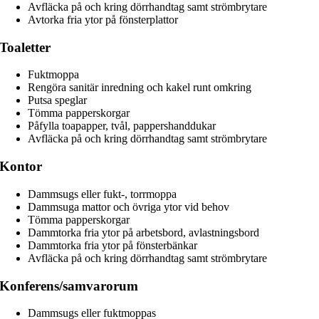
Avfläcka på och kring dörrhandtag samt strömbrytare
Avtorka fria ytor på fönsterplattor
Toaletter
Fuktmoppa
Rengöra sanitär inredning och kakel runt omkring
Putsa speglar
Tömma papperskorgar
Påfylla toapapper, tvål, pappershanddukar
Avfläcka på och kring dörrhandtag samt strömbrytare
Kontor
Dammsugs eller fukt-, torrmoppa
Dammsuga mattor och övriga ytor vid behov
Tömma papperskorgar
Dammtorka fria ytor på arbetsbord, avlastningsbord
Dammtorka fria ytor på fönsterbänkar
Avfläcka på och kring dörrhandtag samt strömbrytare
Konferens/samvarorum
Dammsugs eller fuktmoppas