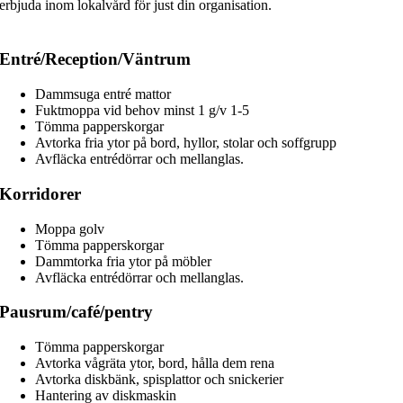
erbjuda inom lokalvård för just din organisation.
Entré/Reception/Väntrum
Dammsuga entré mattor
Fuktmoppa vid behov minst 1 g/v 1-5
Tömma papperskorgar
Avtorka fria ytor på bord, hyllor, stolar och soffgrupp
Avfläcka entrédörrar och mellanglas.
Korridorer
Moppa golv
Tömma papperskorgar
Dammtorka fria ytor på möbler
Avfläcka entrédörrar och mellanglas.
Pausrum/café/pentry
Tömma papperskorgar
Avtorka vågräta ytor, bord, hålla dem rena
Avtorka diskbänk, spisplattor och snickerier
Hantering av diskmaskin