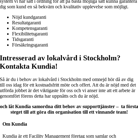
system vi har satt i ordning för att på bästa möjliga sätt kunna garantera
dig som kund en så bekväm och kvalitativ upplevelse som möjligt.
Nöjd kundgaranti
Resultatgaranti
Kompetensgaranti
Flexibilitetsgaranti
Tidsgaranti
Försäkringsgaranti
Intresserad av lokalvård i Stockholm?
Kontakta Kundia!
Så är du i behov av lokalvård i Stockholm med omnejd hör då av dig
till oss idag för ett kostnadsfritt möte och offert. Att du är nöjd med det
utförda jobbet är det viktigaste för oss och vi anser inte att ett arbete är
genomfört förens detta har uppnåtts och du är nöjd.
och låt Kundia samordna ditt behov av supporttjänster – ta först
steget till att göra din organisation till ett vinnande team!
Om Kundia
Kundia är ett Facility Management företag som samlar och