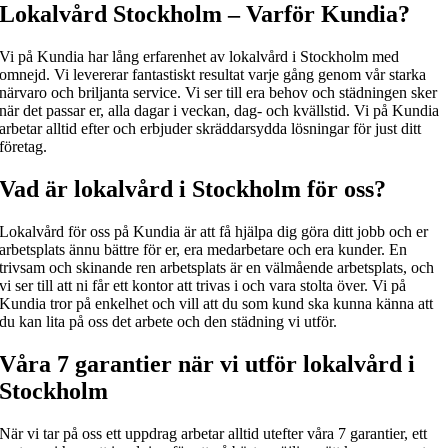
Lokalvård Stockholm – Varför Kundia?
Vi på Kundia har lång erfarenhet av lokalvård i Stockholm med
omnejd. Vi levererar fantastiskt resultat varje gång genom vår starka
närvaro och briljanta service.
Vi ser till era behov och städningen sker
när det passar er, alla dagar i veckan, dag- och kvällstid. Vi på Kundia
arbetar alltid efter och erbjuder skräddarsydda lösningar för just ditt
företag.
Vad är lokalvård i Stockholm för oss?
Lokalvård för oss på Kundia är att få hjälpa dig göra ditt jobb och er
arbetsplats ännu bättre för er, era medarbetare och era kunder. En
trivsam och skinande ren arbetsplats är en välmående arbetsplats, och
vi ser till att ni får ett kontor att trivas i och vara stolta över. Vi på
Kundia tror på enkelhet och vill att du som kund ska kunna känna att
du kan lita på oss det arbete och den städning vi utför.
Våra 7 garantier när vi utför lokalvård i
Stockholm
När vi tar på oss ett uppdrag arbetar alltid utefter våra 7 garantier, ett