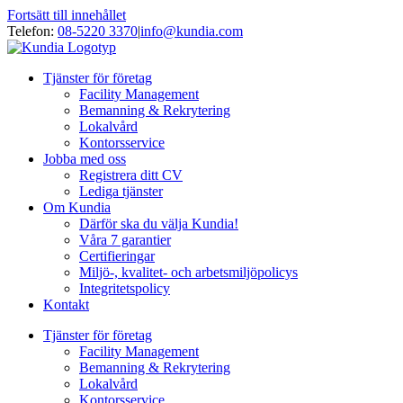
Fortsätt till innehållet
Telefon:
08-5220 3370
|
info@kundia.com
Tjänster för företag
Facility Management
Bemanning & Rekrytering
Lokalvård
Kontorsservice
Jobba med oss
Registrera ditt CV
Lediga tjänster
Om Kundia
Därför ska du välja Kundia!
Våra 7 garantier
Certifieringar
Miljö-, kvalitet- och arbetsmiljöpolicys
Integritetspolicy
Kontakt
Tjänster för företag
Facility Management
Bemanning & Rekrytering
Lokalvård
Kontorsservice