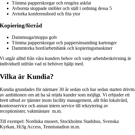
Tömma papperskorgar och rengöra askfat
Avborsta stoppade möbler och ställ i ordning dessa 5
Avtorka konferensbord och fria ytor
Kopiering/förråd
Dammsuga/moppa golv
Tömma papperskorgar och pappersinsamling kartonger
Dammtorka bord/arbetsbänk och kopieringsmaskiner
Vi utgår alltid från våra kunders behov och varje arbetsbeskrivning är
individuell utifrån vad ni behöver hjälp med.
Vilka är Kundia?
Kundia grundades för närmare 30 år sedan och har sedan starten drivits
av ambitionen om att ha så nöjda kunder som möjligt. Vi erbjuder ett
brett utbud av tjänster inom facility management, allt från lokalvård,
kontorsservice och annan intern service till rekrytering av
receptionister, vaktmästare m.m.
Till exempel: Nordiska museet, Stockholms Stadshus, Svenska
Kyrkan, Hi3g Access, Tennisstadion m.m.