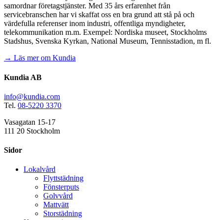
samordnar företagstjänster. Med 35 års erfarenhet från
servicebranschen har vi skaffat oss en bra grund att stå på och
värdefulla referenser inom industri, offentliga myndigheter,
telekommunikation m.m. Exempel: Nordiska museet, Stockholms
Stadshus, Svenska Kyrkan, National Museum, Tennisstadion, m fl.
→ Läs mer om Kundia
Kundia AB
info@kundia.com
Tel.
08-5220 3370
Vasagatan 15-17
111 20 Stockholm
Sidor
Lokalvård
Flyttstädning
Fönsterputs
Golvvård
Mattvätt
Storstädning