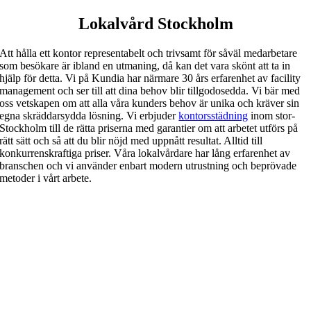
Lokalvård Stockholm
Att hålla ett kontor representabelt och trivsamt för såväl medarbetare
som besökare är ibland en utmaning, då kan det vara skönt att ta in
hjälp för detta. Vi på Kundia har närmare 30 års erfarenhet av facility
management och ser till att dina behov blir tillgodosedda. Vi bär med
oss vetskapen om att alla våra kunders behov är unika och kräver sin
egna skräddarsydda lösning. Vi erbjuder
kontorsstädning
inom stor-
Stockholm till de rätta priserna med garantier om att arbetet utförs på
rätt sätt och så att du blir nöjd med uppnått resultat. Alltid till
konkurrenskraftiga priser. Våra lokalvårdare har lång erfarenhet av
branschen och vi använder enbart modern utrustning och beprövade
metoder i vårt arbete.