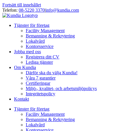
Fortsätt till innehållet
Telefon:
08-5220 3370
|
info@kundia.com
Tjänster för företag
Facility Management
Bemanning & Rekrytering
Lokalvård
Kontorsservice
Jobba med oss
Registrera ditt CV
Lediga tjänster
Om Kundia
Därför ska du välja Kundia!
Våra 7 garantier
Certifieringar
Miljö-, kvalitet- och arbetsmiljöpolicys
Integritetspolicy
Kontakt
Tjänster för företag
Facility Management
Bemanning & Rekrytering
Lokalvård
Kontorsservice