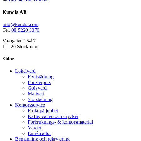
Kundia AB
info@kundia.com
Tel.
08-5220 3370
Vasagatan 15-17
111 20 Stockholm
Sidor
Lokalvård
Flyttstädning
Fönsterputs
Golvvård
Mattvätt
Storstädning
Kontorsservice
Frukt på jobbet
Kaffe, vatten och drycker
Förbruknings- & kontorsmaterial
Växter
Entrémattor
Bemanning och rekrytering