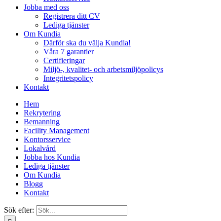
Jobba med oss
Registrera ditt CV
Lediga tjänster
Om Kundia
Därför ska du välja Kundia!
Våra 7 garantier
Certifieringar
Miljö-, kvalitet- och arbetsmiljöpolicys
Integritetspolicy
Kontakt
Hem
Rekrytering
Bemanning
Facility Management
Kontorsservice
Lokalvård
Jobba hos Kundia
Lediga tjänster
Om Kundia
Blogg
Kontakt
Sök efter: