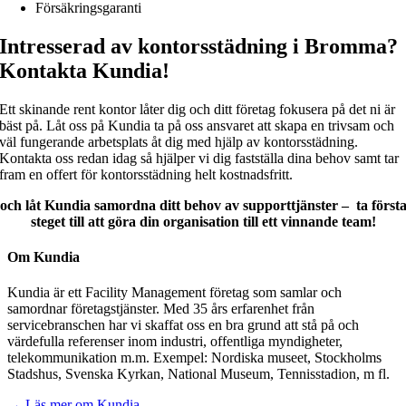
Försäkringsgaranti
Intresserad av kontorsstädning i Bromma?
Kontakta Kundia!
Ett skinande rent kontor låter dig och ditt företag fokusera på det ni är
bäst på. Låt oss på Kundia ta på oss ansvaret att skapa en trivsam och
väl fungerande arbetsplats åt dig med hjälp av kontorsstädning.
Kontakta oss redan idag så hjälper vi dig fastställa dina behov samt tar
fram en offert för kontorsstädning helt kostnadsfritt.
och låt Kundia samordna ditt behov av supporttjänster – ta först
steget till att göra din organisation till ett vinnande team!
Om Kundia
Kundia är ett Facility Management företag som samlar och
samordnar företagstjänster. Med 35 års erfarenhet från
servicebranschen har vi skaffat oss en bra grund att stå på och
värdefulla referenser inom industri, offentliga myndigheter,
telekommunikation m.m. Exempel: Nordiska museet, Stockholms
Stadshus, Svenska Kyrkan, National Museum, Tennisstadion, m fl.
→ Läs mer om Kundia