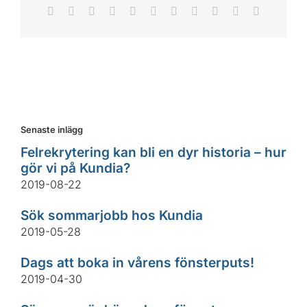
Facebook
X
Reddit
LinkedIn
WhatsApp
Telegram
Tumblr
Pinterest
Vk
Xing
E-
post
Senaste inlägg
Felrekrytering kan bli en dyr historia – hur
gör vi på Kundia?
2019-08-22
Sök sommarjobb hos Kundia
2019-05-28
Dags att boka in vårens fönsterputs!
2019-04-30