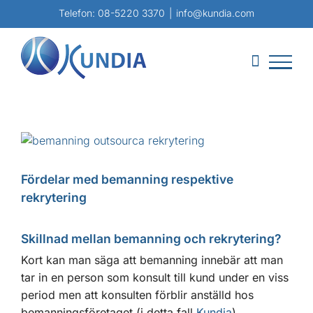
Fortsätt
Telefon:
08-5220 3370
|
info@kundia.com
till
innehållet
Visa
större
bild
Fördelar med bemanning respektive
rekrytering
Skillnad mellan bemanning och rekrytering?
Kort kan man säga att bemanning innebär att man
tar in en person som konsult till kund under en viss
period men att konsulten förblir anställd hos
bemanningsföretaget (i detta fall
Kundia
).