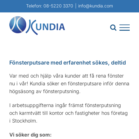
Fortsätt
Telefon:
08-5220 3370
|
info@kundia.com
till
innehållet
Fönsterputsare med erfarenhet sökes, deltid
Var med och hjälp våra kunder att få rena fönster
nu i vår! Kundia söker en fönsterputsare inför denna
högsäsong av fönsterputsning.
I arbetsuppgifterna ingår främst fönsterputsning
och karmtvätt till kontor och fastigheter hos företag
i Stockholm.
Vi söker dig som: