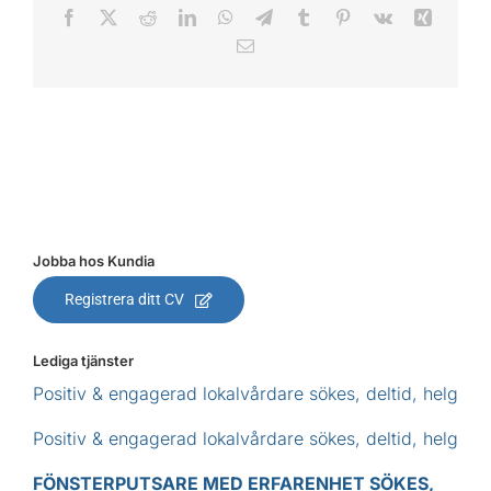
Facebook
X
Reddit
LinkedIn
WhatsApp
Telegram
Tumblr
Pinterest
Vk
Xing
E-
post
Jobba hos Kundia
Registrera ditt CV
Lediga tjänster
Positiv & engagerad lokalvårdare sökes, deltid, helg
Positiv & engagerad lokalvårdare sökes, deltid, helg
FÖNSTERPUTSARE MED ERFARENHET SÖKES,