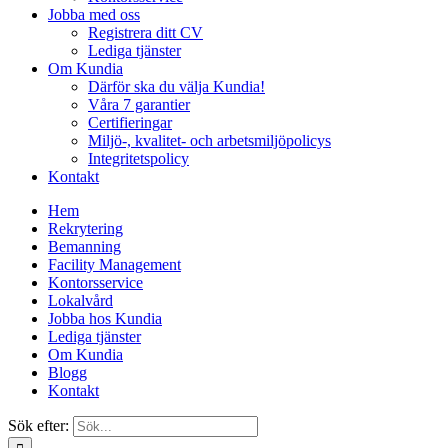
Jobba med oss
Registrera ditt CV
Lediga tjänster
Om Kundia
Därför ska du välja Kundia!
Våra 7 garantier
Certifieringar
Miljö-, kvalitet- och arbetsmiljöpolicys
Integritetspolicy
Kontakt
Hem
Rekrytering
Bemanning
Facility Management
Kontorsservice
Lokalvård
Jobba hos Kundia
Lediga tjänster
Om Kundia
Blogg
Kontakt
Sök efter: