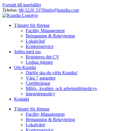
Fortsätt till innehållet
Telefon:
08-5220 3370
|
info@kundia.com
Tjänster för företag
Facility Management
Bemanning & Rekrytering
Lokalvård
Kontorsservice
Jobba med oss
Registrera ditt CV
Lediga tjänster
Om Kundia
Därför ska du välja Kundia!
Våra 7 garantier
Certifieringar
Miljö-, kvalitet- och arbetsmiljöpolicys
Integritetspolicy
Kontakt
Tjänster för företag
Facility Management
Bemanning & Rekrytering
Lokalvård
Kontorsservice