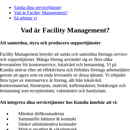
Samla dina servicetjänster
Vad är Facility Management?
Så arbetar vi
Vad är Facility Management?
Att samordna, styra och producera supporttjänster
Facility Management betyder att samla och samordna företags service-
och supporttjänster.
Många företag använder sig av flera olika
leverantörer för kontorsservice, lokalvård och bemanning. Vi på
Kundia strävar efter att effektivisera och förbättra företags arbetsmiljöer
genom att agera som en enda leverantör av dessa tjänster. Vi erbjuder
flera typer av internservice åt företag, allt från lokalvård,
kontorsmaterial, fönsterputs, mattvätt, kaffemaskiner, fruktkorgar och
bemanning som receptionister, vaktmästeri och handyman.
Att integrera dina servicetjänster hos Kundia innebär att vi:
Minskar driftkostnaderna
Sammanför fakturor & kontrakt
Sänker administrativa kostnader
Minkar utsatthet & säkerhetsrisk