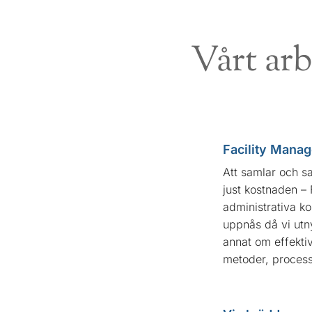
Vårt ar
Facility Manag
Att samlar och s
just kostnaden – 
administrativa k
uppnås då vi utn
annat om effekti
metoder, process