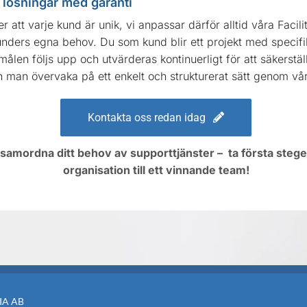
 lösningar med garanti
r att varje kund är unik, vi anpassar därför alltid våra Fac
kunders egna behov. Du som kund blir ett projekt med specifi
målen följs upp och utvärderas kontinuerligt för att säkerställ
 man övervaka på ett enkelt och strukturerat sätt genom vår
Kontakta oss redan idag
samordna ditt behov av supporttjänster – ta första steget t
organisation till ett vinnande team!
A AB