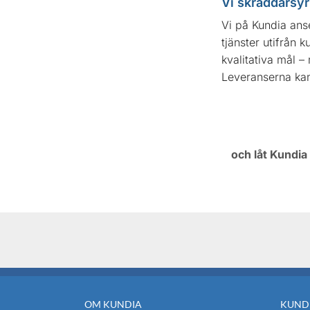
Vi skräddarsyr
Vi på Kundia anse
tjänster utifrån 
kvalitativa mål – 
Leveranserna kan
och låt Kundia 
OM KUNDIA
KUNDI