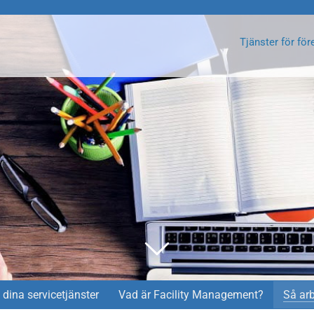
Tjänster för för
dina servicetjänster
Vad är Facility Management?
Så arb