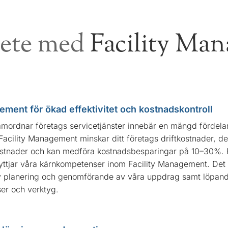
bete med
Facility Ma
ement för ökad effektivitet och kostnadskontroll
amordnar företags servicetjänster innebär en mängd fördela
Facility Management minskar ditt företags driftkostnader, de
ostnader och kan medföra kostnadsbesparingar på 10–30%. 
yttjar våra kärnkompetenser inom Facility Management. Det
v planering och genomförande av våra uppdrag samt löpand
er och verktyg.