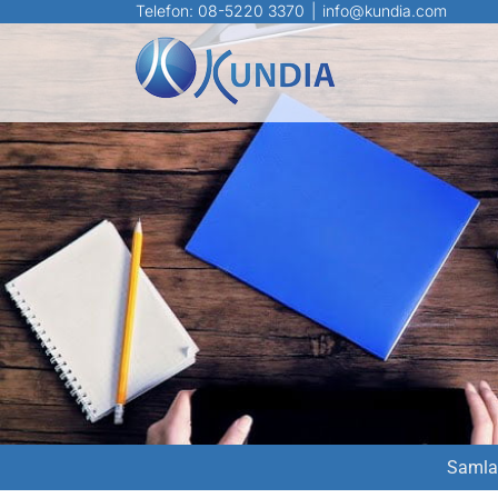
Fortsätt
Telefon:
08-5220 3370
|
info@kundia.com
till
innehållet
Samla 