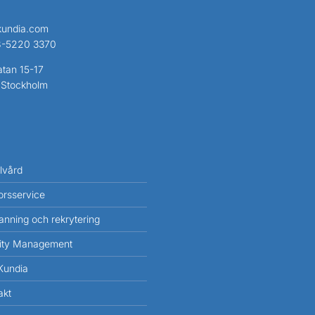
kundia.com
-5220 3370
tan 15-17
 Stockholm
lvård
orsservice
nning och rekrytering
lity Management
Kundia
akt