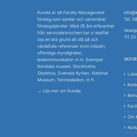
Kundia är ett Facility Management
info@
företag som samlar och samordnar
Tel.
08
företagstjänster. Med 35 års erfarenhet
Vasaga
från servicebranschen har vi skaffat
111 20
oss en bra grund att stå på och
värdefulla referenser inom industri,
offentliga myndigheter,
SIDOR
telekommunikation m.m. Exempel:
Nordiska museet, Stockholms
Stadshus, Svenska Kyrkan, National
Loka
Museum, Tennisstadion, m fl.
Kont
→ Läs mer om Kundia
Bema
Faci
Om 
Kont