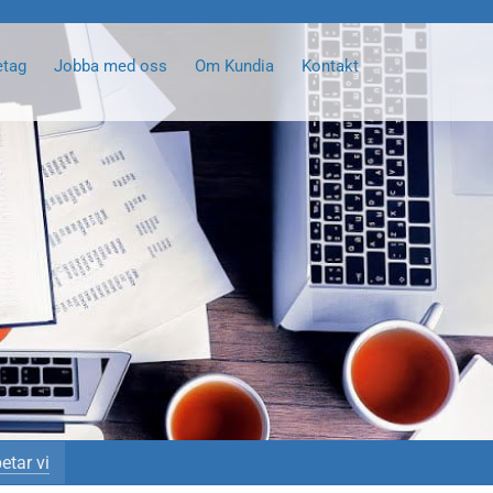
etag
Jobba med oss
Om Kundia
Kontakt
etar vi