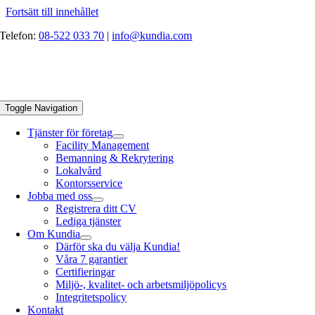
Fortsätt till innehållet
Telefon:
08-522 033 70
|
info@kundia.com
Toggle Navigation
Tjänster för företag
Facility Management
Bemanning & Rekrytering
Lokalvård
Kontorsservice
Jobba med oss
Registrera ditt CV
Lediga tjänster
Om Kundia
Därför ska du välja Kundia!
Våra 7 garantier
Certifieringar
Miljö-, kvalitet- och arbetsmiljöpolicys
Integritetspolicy
Kontakt