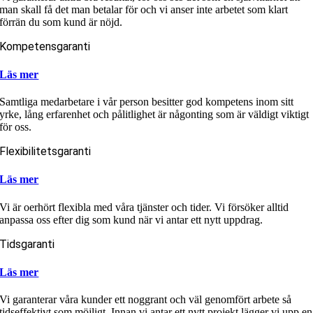
man skall få det man betalar för och vi anser inte arbetet som klart
förrän du som kund är nöjd.
Kompetensgaranti
Läs mer
Samtliga medarbetare i vår person besitter god kompetens inom sitt
yrke, lång erfarenhet och pålitlighet är någonting som är väldigt viktigt
för oss.
Flexibilitetsgaranti
Läs mer
Vi är oerhört flexibla med våra tjänster och tider. Vi försöker alltid
anpassa oss efter dig som kund när vi antar ett nytt uppdrag.
Tidsgaranti
Läs mer
Vi garanterar våra kunder ett noggrant och väl genomfört arbete så
tidseffektivt som möjligt. Innan vi antar ett nytt projekt lägger vi upp en