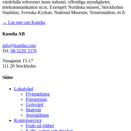
värdefulla referenser inom industri, offentliga myndigheter,
telekommunikation m.m. Exempel: Nordiska museet, Stockholms
Stadshus, Svenska Kyrkan, National Museum, Tennisstadion, m fl.
→ Läs mer om Kundia
Kundia AB
info@kundia.com
Tel.
08-5220 3370
Vasagatan 15-17
111 20 Stockholm
Sidor
Lokalvård
Flyttstädning
Fönsterputs
Golvvård
Mattvätt
Storstädning
Kontorsservice
Frukt på jobbet
Kaffe, vatten och drycker