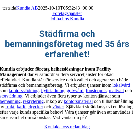
testsida
Kundia AB
2025-10-10T05:32:43+00:00
Företagstjänster
Jobba hos Kundia
Städfirma och
bemanningsföretag med 35 års
erfarenhet!
Kundia erbjuder företag helhetslösningar inom Facility
Management
där vi samordnar flera servicetjänster för ökad
effektivitet.
Kundia står för service och kvalitet och agerar som både
städfirma och bemanningsföretag. Vi erbjuder tjänster inom
lokalvård
som
kontorsstädning
,
flyttstädning
,
golvvård
,
fönsterputs
,
mattvätt
och
storstädning
. Vi erbjuder även flera typer av kontorstjänster som
bemanning
,
rekrytering
, inköp av
kontorsmaterial
och tillhandahållning
av
frukt
,
kaffe, drycker
och
växter
. Självklart skräddarsyr vi en lösning
efter varje kunds specifika behov!
Våra tjänster går även att användas i
sin ensamhet om så önskas. Vad väntar du på?
Kontakta oss redan idag